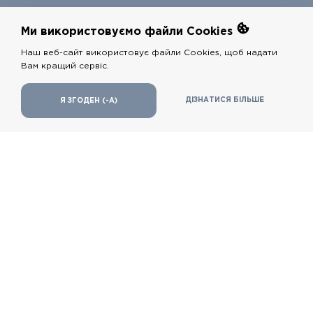
КОНТАКТИ
Ми використовуємо файли Cookies
Наш веб-сайт використовує файли Cookies, щоб надати
Вам кращий сервіс.
ДІЗНАТИСЯ БІЛЬШЕ
Я ЗГОДЕН (-А)
вулиця Борщагівська, 192, Київ, 02000
+38 (098) 408 26 72